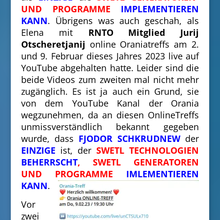
UND PROGRAMME
IMPLEMENTIEREN
KANN
. Übrigens was auch geschah, als
Elena mit
RNTO
Mitglied Jurij
Otscheretjanij
online Oraniatreffs am 2.
und 9. Februar dieses Jahres 2023 live auf
YouTube abgehalten hatte. Leider sind die
beide Videos zum
zweiten mal nicht mehr
zugänglich. Es ist ja auch ein Grund, sie
von dem YouTube Kanal der Orania
wegzunehmen, da an diesen OnlineTreffs
unmissverständlich bekannt
gegeben
wurde, dass
FJODOR SCHKRUDNEW
der
EINZIGE
ist, der
SWETL TECHNOLOGIEN
BEHERRSCHT
, SWETL GENERATOREN
UND PROGRAMME
IMLEMENTIEREN
KANN
.
Vor
zwei