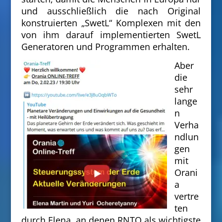
und ausschließlich die nach Original
konstruierten „SwetL“ Komplexen mit den
von ihm darauf implementierten SwetL
Generatoren und Programmen erhalten.
Aber
die
sehr
lange
n
Verha
ndlun
gen
mit
Orani
a
vertre
ten
durch Elena, an denen RNTO als wichtigste