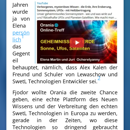
Jah
ren
wurde
ja von
Elena
persön
1
lich
das
Gegent
eil
b
ehauptet, nämlich, dass Alex Kalen der
Freund und Schuler von Lewaschow und
2
SwetL Technologien Entwickler sei.
Fjodor wollte Orania die zweite Chance
geben, eine echte Plattform des Neuen
Wissens und der Verbreitung den echten
SwetL Technologien in Europa zu werden,
gerade in der Zeiten, wo diese
Technologien so dringend gebraucht