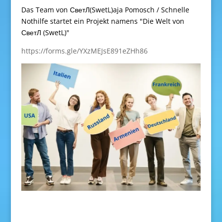
Das Team von СветЛ(SwetL)aja Pomosch / Schnelle
Nothilfe startet ein Projekt namens "Die Welt von
СветЛ (SwetL)"
https://forms.gle/YXzMEJsE891eZHh86