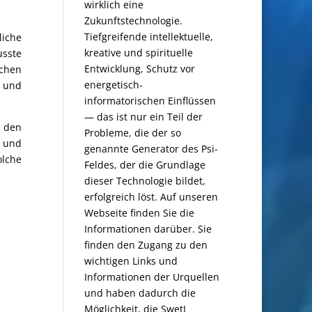
wirklich eine
Zukunftstechnologie.
Tiefgreifende intellektuelle,
liche
kreative und spirituelle
usste
Entwicklung, Schutz vor
schen
energetisch-
 und
informatorischen Einflüssen
— das ist nur ein Teil der
n den
Probleme, die der so
n und
genannte Generator des Psi-
olche
Feldes, der die Grundlage
dieser Technologie bildet,
erfolgreich löst. Auf unseren
Webseite finden Sie die
Informationen darüber. Sie
finden den Zugang zu den
wichtigen Links und
Informationen der Urquellen
und haben dadurch die
Möglichkeit, die SwetL