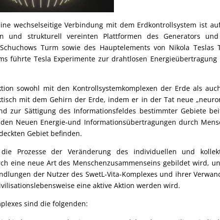
ne wechselseitige Verbindung mit dem Erdkontrollsystem ist au
 und strukturell vereinten Plattformen des Generators und
n Schuchows Turm sowie des Hauptelements von Nikola Teslas
ms führte Tesla Experimente zur drahtlosen Energieübertragung
raktion sowohl mit den Kontrollsystemkomplexen der Erde als auc
ktisch mit dem Gehirn der Erde, indem er in der Tat neue „neuro
d zur Sättigung des Informationsfeldes bestimmter Gebiete bei
 den Neuen Energie-und Informationsübertragungen durch Men
edeckten Gebiet befinden.
 die Prozesse der Veränderung des individuellen und kollek
rch eine neue Art des Menschenzusammenseins gebildet wird, un
andlungen der Nutzer des SwetL-Vita-Komplexes und ihrer Verwan
ivilisationslebensweise eine aktive Aktion werden wird.
plexes sind die folgenden: