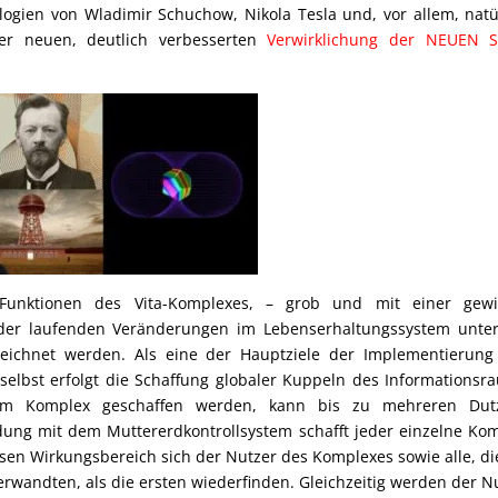
gien von Wladimir Schuchow, Nikola Tesla und, vor allem, natü
ner neuen, deutlich verbesserten
Verwirklichung der NEUEN S
Funktionen des Vita-Komplexes, – grob und mit einer gewi
 der laufenden Veränderungen im Lebenserhaltungssystem unte
zeichnet werden. Als eine der Hauptziele der Implementierun
elbst erfolgt die Schaffung globaler Kuppeln des Informationsr
nem Komplex geschaffen werden, kann bis zu mehreren Dut
dung mit dem Muttererdkontrollsystem schafft jeder einzelne Ko
ssen Wirkungsbereich sich der Nutzer des Komplexes sowie alle, di
rwandten, als die ersten wiederfinden. Gleichzeitig werden der N