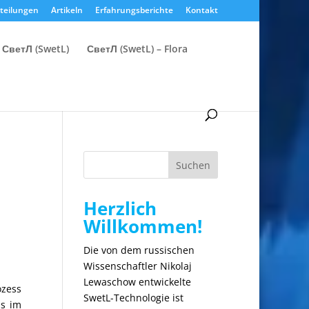
teilungen
Artikeln
Erfahrungsberichte
Kontakt
 СветЛ (SwetL)
СветЛ (SwetL) – Flora
Suchen
Herzlich
Willkommen!
Die von dem russischen
Wissenschaftler Nikolaj
Lewaschow entwickelte
ozess
SwetL-Technologie ist
ms im