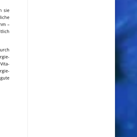
n sie
liche
amm –
tlich
durch
gie-
Vita-
gie-
 gute