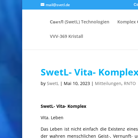
Св
mail@svetl.de
СветЛ (SwetL) Technologien
Komplex 
VVV-369 Kristall
SwetL- Vita- Komple
by
SwetL
|
Mai 10, 2023
|
Mitteilungen
,
RNTO
SwetL- Vita- Komplex
Vita. Leben
Das Leben ist nicht einfach die Existenz eine
der wahren menschlichen Geist-, Vernunft- 