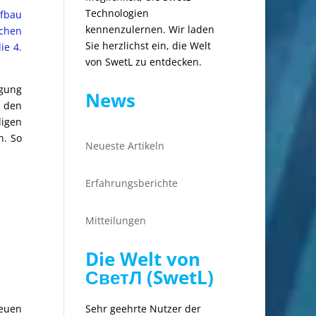
Technologien
ufbau
kennenzulernen. Wir laden
schen
Sie herzlichst ein, die Welt
ie 4.
von SwetL zu entdecken.
igung
News
 den
digen
n. So
Neueste Artikeln
Erfahrungsberichte
Mitteilungen
Die Welt von
СветЛ (SwetL)
neuen
Sehr geehrte Nutzer der