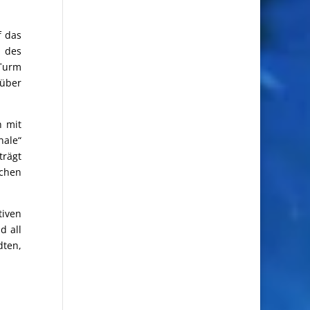
f das
 des
 Turm
 über
h mit
nale“
trägt
schen
tiven
d all
dten,