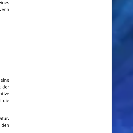
eines
 wenn
zelne
t der
ative
f die
afür,
t den