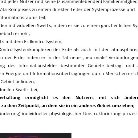
rd jeder Nutzer und seine (zusammenlebenden) Familienmitglied
-Vita-Komplexes zu einem direkten Leiter der Systemprozesse und
nformationsraums teil;
 den individuellen SwetLs, indem er sie zu einem ganzheitlichen S
heblich erhöht;
tLs mit dem Erdkontrollsystem;
n Kontrollsystemkomplexen der Erde als auch mit den atmosphäri
irn der Erde, indem er in der Tat neue „neuronale“ Verbindunge
ng des Informationsfeldes bestimmter Gebiete beiträgt und
n Energie-und Informationsübertragungen durch Menschen ersch
 Gebiet befinden;
duellen SwetLs bei;
serhaltung ermöglicht es den Nutzern, mit sich änder
u dem Zeitpunkt, an dem sie in ein anderes Gebiet umziehen;
ränderung) individueller physiologischer Umstrukturierungsprozes