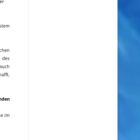
er
ystem
schen
n des
 auch
afft,
nden
se im