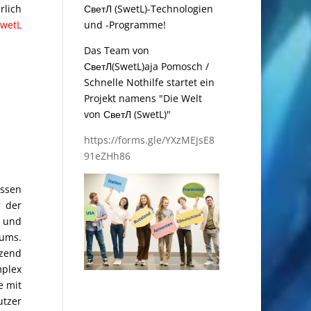
rlich
СветЛ (SwetL)-Technologien
wetL
und -Programme!
Das Team von
СветЛ(SwetL)aja Pomosch /
Schnelle Nothilfe startet ein
Projekt namens "Die Welt
von СветЛ (SwetL)"
https://forms.gle/YXzMEJsE8
91eZHh86
ssen
r der
g und
aums.
zend
mplex
e mit
utzer