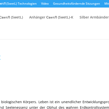
етЛ (SwetL) Technologien
Video
Gesundheitsfördernde Sitzungen
Mit
СветЛ (SwetL)
Anhänger СветЛ (SwetL)-K
Silber Armbänder
x
s biologischen Körpers. Leben ist ein unendlicher Entwicklungspr
und Seelenessenz unter der Obhut des wahren Erdkontrollsyste