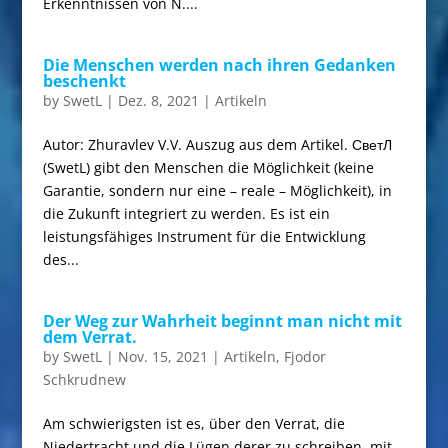
Erkenntnissen von N....
Die Menschen werden nach ihren Gedanken
beschenkt
by
SwetL
|
Dez. 8, 2021
|
Artikeln
Autor: Zhuravlev V.V. Auszug aus dem Artikel. СветЛ
(SwetL) gibt den Menschen die Möglichkeit (keine
Garantie, sondern nur eine – reale – Möglichkeit), in
die Zukunft integriert zu werden. Es ist ein
leistungsfähiges Instrument für die Entwicklung
des...
Der Weg zur Wahrheit beginnt man nicht mit
dem Verrat.
by
SwetL
|
Nov. 15, 2021
|
Artikeln
,
Fjodor
Schkrudnew
Am schwierigsten ist es, über den Verrat, die
Niedertracht und die Lügen derer zu schreiben, mit