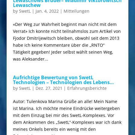
Lewaschows Bruder– Wladimir Viktorowitsch
Lewaschew
by
SwetL
|
Jan. 4, 2022
|
Mitteilungen
«Der Weg zur Wahrheit beginnt man nicht mit dem
Verrat» Ich konnte nicht teilnahmslos zum Artikel von
Fjodor Dmitrijewitsch bleiben, obwohl seit dem 2013
habe ich keine Kommentare über die „RNTO“
Tätigkeit gegeben! Jeder selbst wählt seinen Weg,
was Aleksander...
Aufrichtige Bewertung von SwetL
Technologien – Technologien des Lebens…
by
SwetL
|
Dez. 27, 2021
|
Erfahrungsberichte
Autor: Tulenkova Marina Grüße an alle! Mein Name
ist Marina. Ich möchte meine Eindrücke weitergeben
mit dem Einzug bei mir des SwetL-Komplexes. Vor
dem Ankommen des „SwetL“-Komplexes war ich dank
meines Onkels bereits ein wenig mit den